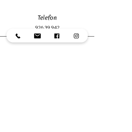
Telefon
926 39 942
E-post
post@husdyrlykke.no
Some
Åpningstider