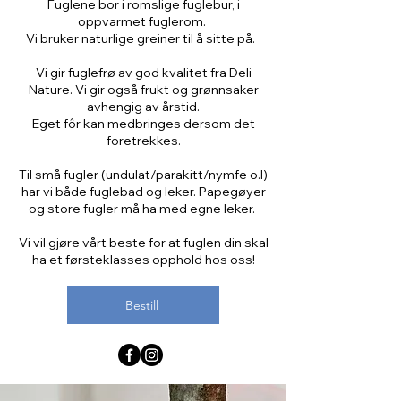
Fuglene bor i romslige fuglebur, i
oppvarmet fuglerom.
Vi bruker naturlige greiner til å sitte på.
Vi gir fuglefrø av god kvalitet fra Deli
Nature. Vi gir også frukt og grønnsaker
avhengig av årstid.
Eget fôr kan medbringes dersom det
foretrekkes.
Til små fugler (undulat/parakitt/nymfe o.l)
har vi både fuglebad og leker. Papegøyer
og store fugler må ha med egne leker.
Vi vil gjøre vårt beste for at fuglen din skal
ha et førsteklasses opphold hos oss!
Bestill