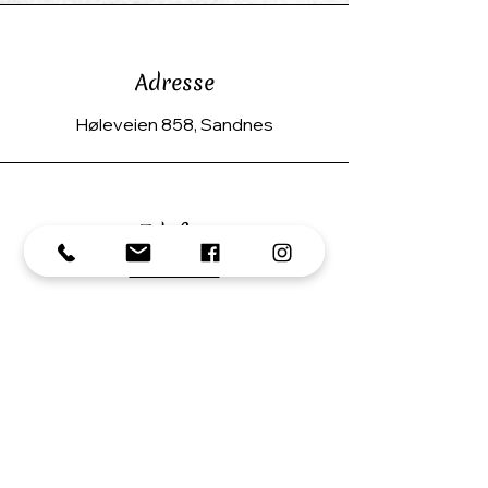
Adresse
Høleveien 858, Sandnes
Telefon
926 39 942
E-post
post@husdyrlykke.no