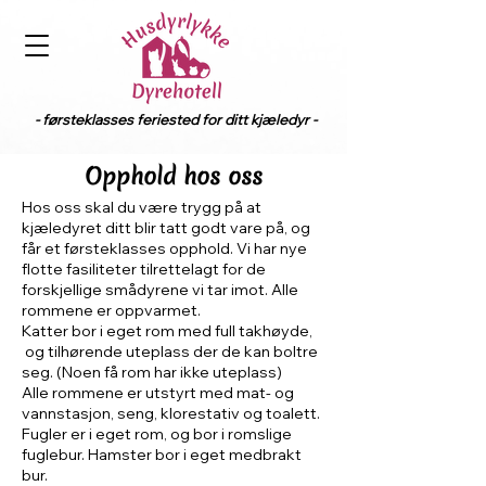
- førsteklasses feriested for ditt kjæledyr -
Opphold hos oss
Hos oss skal du være trygg på at
kjæledyret ditt blir tatt godt vare på, og
får et førsteklasses opphold. Vi har nye
flotte fasiliteter tilrettelagt for de
forskjellige smådyrene vi tar imot. Alle
rommene er oppvarmet.
Katter bor i eget rom med full takhøyde,
og tilhørende uteplass der de kan boltre
seg. (Noen få rom har ikke uteplass)
Alle rommene er utstyrt med mat- og
vannstasjon, seng, klorestativ og toalett.
Fugler er i eget rom, og bor i romslige
fuglebur. Hamster bor i eget medbrakt
bur.